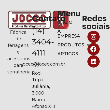
Menu
Contato
Redes
INÍCIO
sociais
(14)
A
Fábrica
EMPRESA
de
3404-
PRODUTOS
ferragens
4111
e
ARTIGOS
acessórios
jocec@jocec.com.br
para
serralheria
Rod.
Tupã-
Juliânia,
3.000
Bairro
Afonso XIII