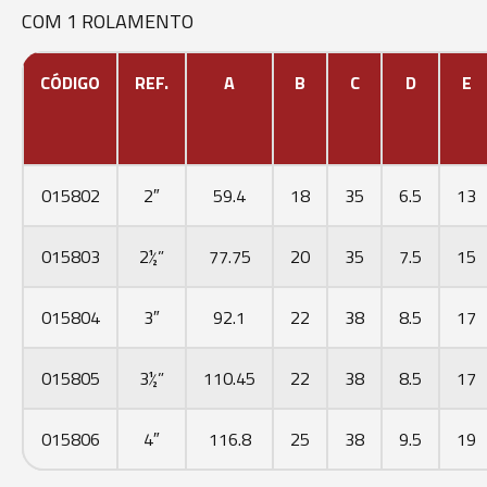
COM 1 ROLAMENTO
CÓDIGO
REF.
A
B
C
D
E
015802
2″
59.4
18
35
6.5
13
015803
2½”
77.75
20
35
7.5
15
015804
3″
92.1
22
38
8.5
17
015805
3½”
110.45
22
38
8.5
17
015806
4″
116.8
25
38
9.5
19