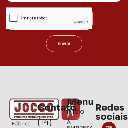
Enviar
Menu
Contato
Redes
INÍCIO
sociais
(14)
A
Fábrica