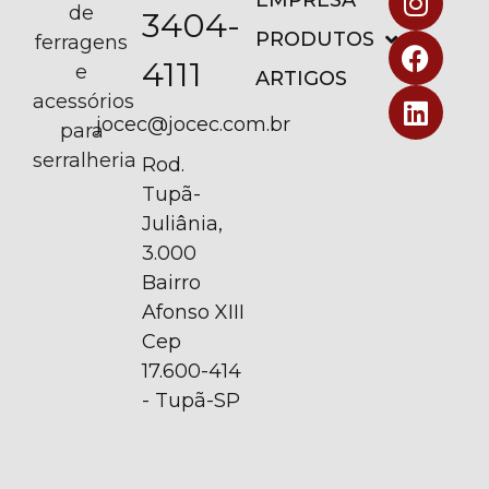
EMPRESA
de
3404-
PRODUTOS
ferragens
4111
e
ARTIGOS
acessórios
jocec@jocec.com.br
para
serralheria
Rod.
Tupã-
Juliânia,
3.000
Bairro
Afonso XIII
Cep
17.600-414
- Tupã-SP