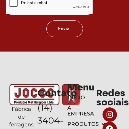
Enviar
Menu
Contato
Redes
INÍCIO
sociais
(14)
A
Fábrica
EMPRESA
de
3404-
PRODUTOS
ferragens