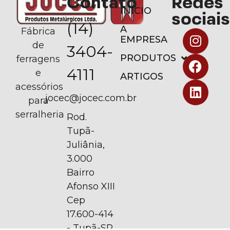
Contato
Redes
INÍCIO
sociais
(14)
A
Fábrica
EMPRESA
de
3404-
PRODUTOS
ferragens
4111
e
ARTIGOS
acessórios
jocec@jocec.com.br
para
serralheria
Rod.
Tupã-
Juliânia,
3.000
Bairro
Afonso XIII
Cep
17.600-414
- Tupã-SP