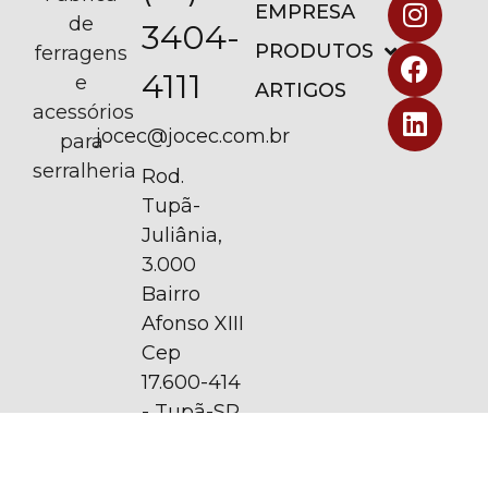
EMPRESA
de
3404-
PRODUTOS
ferragens
4111
e
ARTIGOS
acessórios
jocec@jocec.com.br
para
serralheria
Rod.
Tupã-
Juliânia,
3.000
Bairro
Afonso XIII
Cep
17.600-414
- Tupã-SP