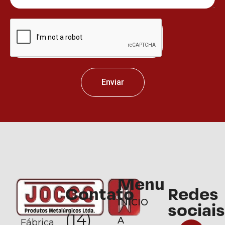
Enviar
Menu
Contato
Redes
INÍCIO
sociais
(14)
A
Fábrica