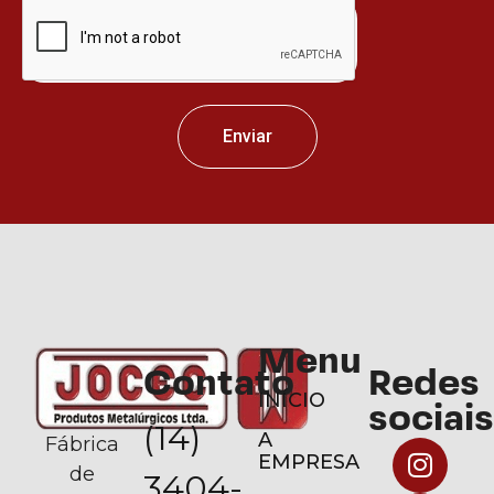
Enviar
Menu
Contato
Redes
INÍCIO
sociais
(14)
A
Fábrica
EMPRESA
de
3404-