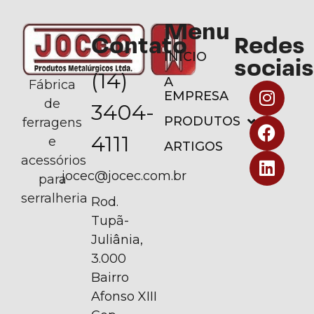
Menu
Contato
Redes
INÍCIO
sociais
(14)
A
Fábrica
EMPRESA
de
3404-
PRODUTOS
ferragens
4111
e
ARTIGOS
acessórios
jocec@jocec.com.br
para
serralheria
Rod.
Tupã-
Juliânia,
3.000
Bairro
Afonso XIII