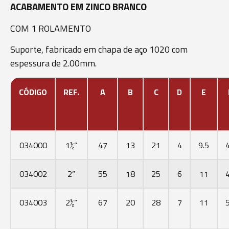
ACABAMENTO EM ZINCO BRANCO
COM 1 ROLAMENTO
Suporte, fabricado em chapa de aço 1020 com
espessura de 2.00mm.
CÓDIGO
REF.
A
B
C
D
E
034000
1½”
47
13
21
4
9.5
034002
2”
55
18
25
6
11
034003
2½”
67
20
28
7
11