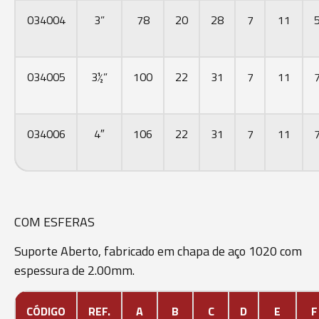
034004
3”
78
20
28
7
11
034005
3½”
100
22
31
7
11
034006
4″
106
22
31
7
11
COM ESFERAS
Suporte Aberto, fabricado em chapa de aço 1020 com
espessura de 2.00mm.
CÓDIGO
REF.
A
B
C
D
E
F