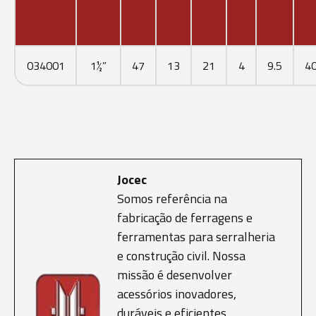
034001
1½”
47
13
21
4
9.5
4
Jocec
Somos referência na
fabricação de ferragens e
ferramentas para serralheria
e construção civil. Nossa
missão é desenvolver
acessórios inovadores,
duráveis e eficientes,