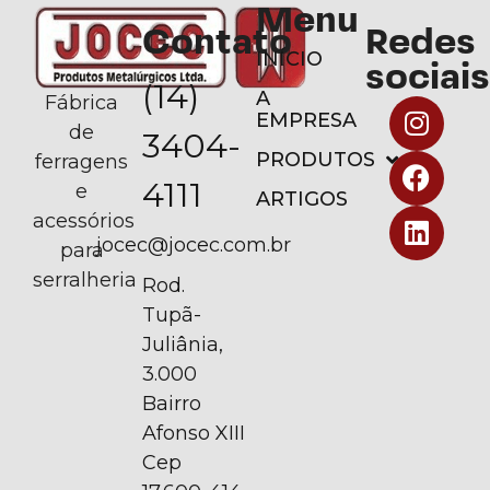
Menu
Contato
Redes
INÍCIO
sociais
(14)
A
Fábrica
EMPRESA
de
3404-
PRODUTOS
ferragens
4111
e
ARTIGOS
acessórios
jocec@jocec.com.br
para
serralheria
Rod.
Tupã-
Juliânia,
3.000
Bairro
Afonso XIII
Cep