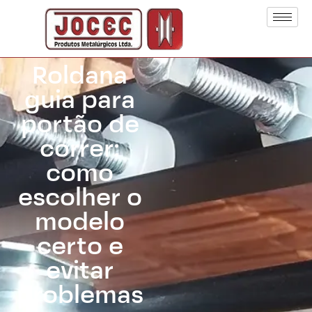
Roldana
guia para
portão de
correr:
como
escolher o
modelo
certo e
evitar
problemas