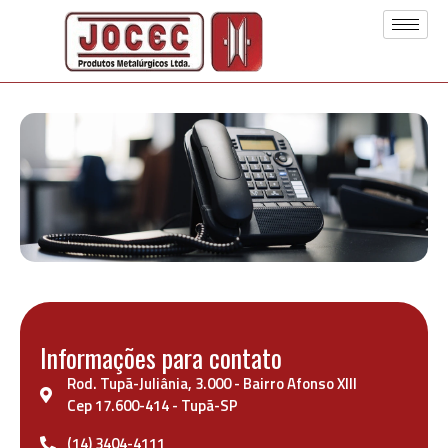
Informações para contato
Rod. Tupã-Juliânia, 3.000 - Bairro Afonso XIII
Cep 17.600-414 - Tupã-SP
(14) 3404-4111