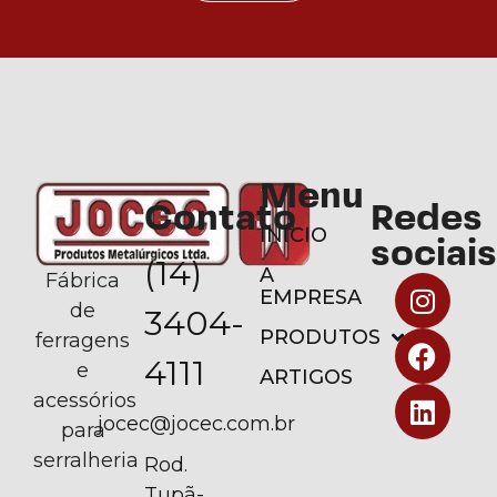
Menu
Contato
Redes
INÍCIO
sociais
(14)
A
Fábrica
EMPRESA
de
3404-
PRODUTOS
ferragens
4111
e
ARTIGOS
acessórios
jocec@jocec.com.br
para
serralheria
Rod.
Tupã-