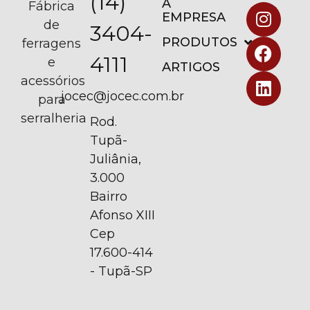
(14)
A
Fábrica
EMPRESA
de
3404-
PRODUTOS
ferragens
4111
e
ARTIGOS
acessórios
jocec@jocec.com.br
para
serralheria
Rod.
Tupã-
Juliânia,
3.000
Bairro
Afonso XIII
Cep
17.600-414
- Tupã-SP