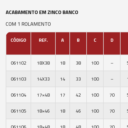
ACABAMENTO EM ZINCO BANCO
COM 1 ROLAMENTO
CÓDIGO
REF.
A
B
C
D
061102
18X38
18
38
100
–
061103
14X33
14
33
100
–
061104
17×48
17
42
100
70
061105
18×46
18
46
100
70
061106
18×48
18
48
100
70