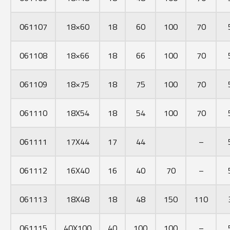
061107
18×60
18
60
100
70
061108
18×66
18
66
100
70
061109
18×75
18
75
100
70
061110
18X54
18
54
100
70
061111
17X44
17
44
–
061112
16X40
16
40
70
–
061113
18X48
18
48
150
110
061115
40X100
40
100
100
–