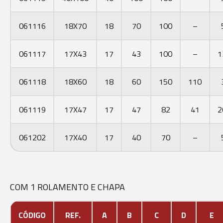
061116
18X70
18
70
100
–
061117
17X43
17
43
100
–
1
061118
18X60
18
60
150
110
061119
17X47
17
47
82
41
2
061202
17X40
17
40
70
–
COM 1 ROLAMENTO E CHAPA
CÓDIGO
REF.
A
B
C
D
E