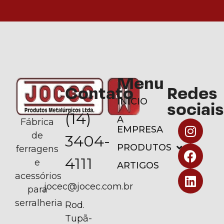
Menu
Contato
Redes
INÍCIO
sociais
(14)
A
Fábrica
EMPRESA
de
3404-
PRODUTOS
ferragens
4111
e
ARTIGOS
acessórios
jocec@jocec.com.br
para
serralheria
Rod.
Tupã-