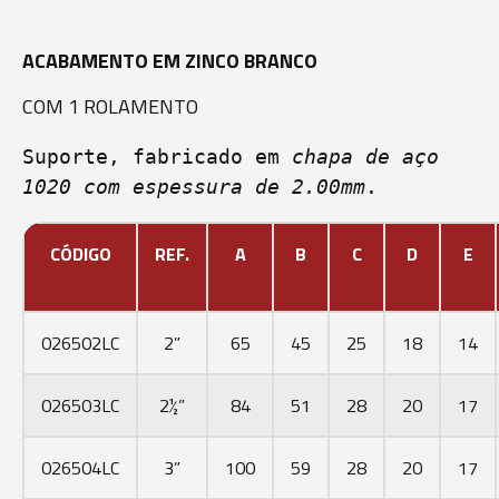
ACABAMENTO EM ZINCO BRANCO
COM 1 ROLAMENTO
Suporte, fabricado em 
chapa de aço 
1020 com espessura de 2.00mm
.
CÓDIGO
REF.
A
B
C
D
E
026502LC
2”
65
45
25
18
14
026503LC
2½”
84
51
28
20
17
026504LC
3”
100
59
28
20
17