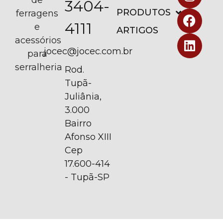
de
3404-
PRODUTOS
ferragens
4111
e
ARTIGOS
acessórios
jocec@jocec.com.br
para
serralheria
Rod.
Tupã-
Juliânia,
3.000
Bairro
Afonso XIII
Cep
17.600-414
- Tupã-SP