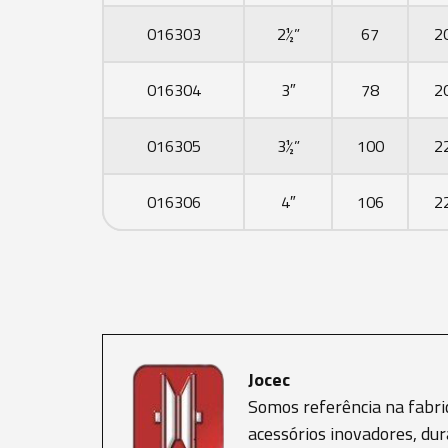
016303
2½”
67
2
016304
3″
78
2
016305
3½”
100
2
016306
4″
106
2
Jocec
Somos referência na fabri
acessórios inovadores, dur