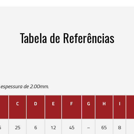
Tabela de Referências
 espessura de 2.00mm
.
C
D
E
F
G
H
I
6
25
6
12
45
–
65
8