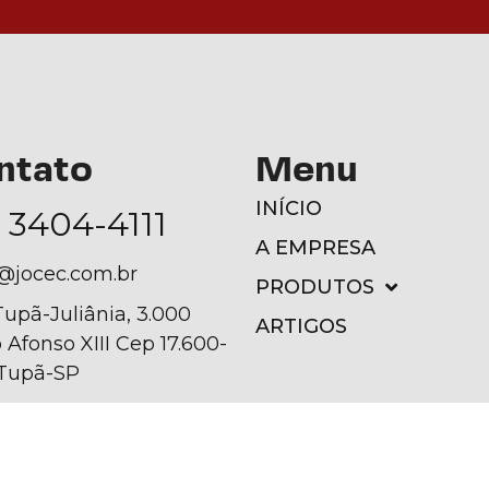
ntato
Menu
INÍCIO
) 3404-4111
A EMPRESA
@jocec.com.br
PRODUTOS
Tupã-Juliânia, 3.000
ARTIGOS
 Afonso XIII Cep 17.600-
 Tupã-SP