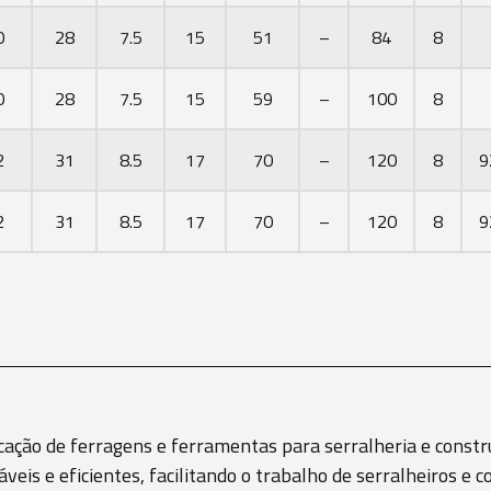
0
28
7.5
15
51
–
84
8
0
28
7.5
15
59
–
100
8
2
31
8.5
17
70
–
120
8
9
2
31
8.5
17
70
–
120
8
9
cação de ferragens e ferramentas para serralheria e constru
áveis e eficientes, facilitando o trabalho de serralheiros 