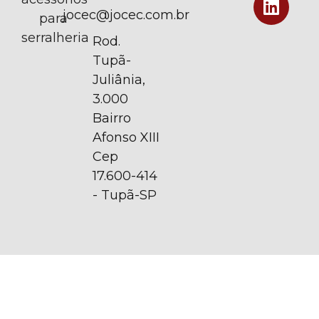
jocec@jocec.com.br
para
serralheria
Rod.
Tupã-
Juliânia,
3.000
Bairro
Afonso XIII
Cep
17.600-414
- Tupã-SP