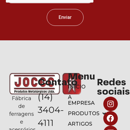
Enviar
Menu
Contato
Redes
INÍCIO
sociais
(14)
A
Fábrica
EMPRESA
de
3404-
PRODUTOS
ferragens
4111
e
ARTIGOS
acessórios