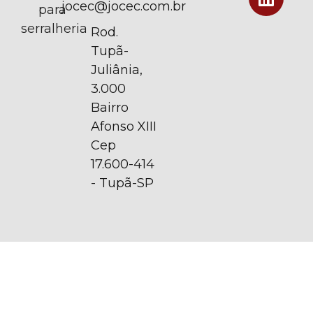
jocec@jocec.com.br
para
serralheria
Rod.
Tupã-
Juliânia,
3.000
Bairro
Afonso XIII
Cep
17.600-414
- Tupã-SP