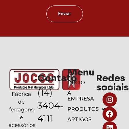
Enviar
Menu
Contato
Redes
INÍCIO
sociais
(14)
A
Fábrica
EMPRESA
de
3404-
PRODUTOS
ferragens
4111
e
ARTIGOS
acessórios