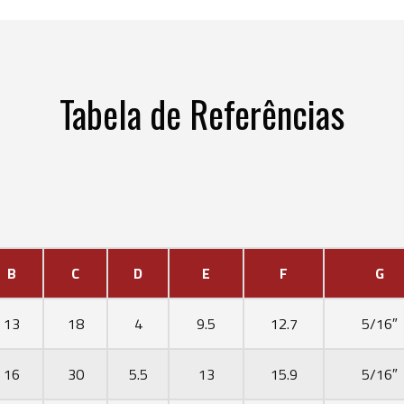
Tabela de Referências
B
C
D
E
F
G
13
18
4
9.5
12.7
5/16″
16
30
5.5
13
15.9
5/16″