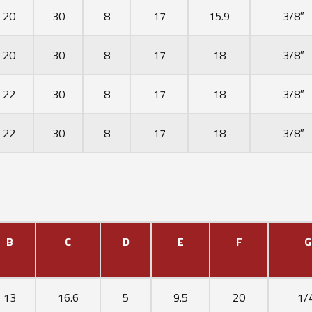
20
30
8
17
15.9
3/8″
20
30
8
17
18
3/8″
22
30
8
17
18
3/8″
22
30
8
17
18
3/8″
B
C
D
E
F
G
13
16.6
5
9.5
20
1/