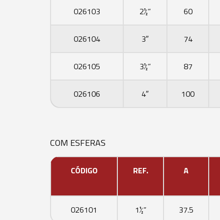
026103
2½”
60
026104
3″
74
026105
3½”
87
026106
4″
100
COM ESFERAS
CÓDIGO
REF.
A
026101
1½”
37.5