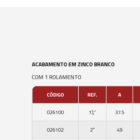
ACABAMENTO EM ZINCO BRANCO
COM 1 ROLAMENTO
CÓDIGO
REF.
A
026100
1½”
37.5
026102
2″
49