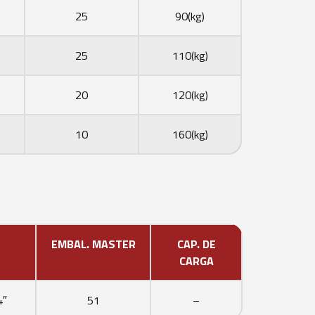
25
90(kg)
25
110(kg)
20
120(kg)
10
160(kg)
EMBAL. MASTER
CAP. DE
CARGA
4″
51
–