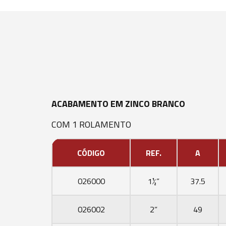
ACABAMENTO EM ZINCO BRANCO
COM 1 ROLAMENTO
CÓDIGO
REF.
A
026000
1½”
37.5
026002
2”
49