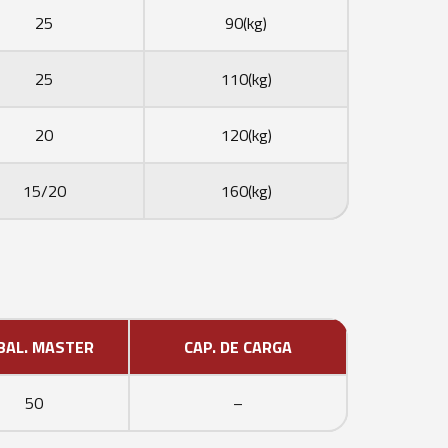
25
90(kg)
25
110(kg)
20
120(kg)
15/20
160(kg)
BAL. MASTER
CAP. DE CARGA
50
–