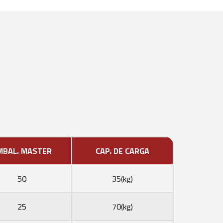
MBAL. MASTER
CAP. DE CARGA
50
35(kg)
25
70(kg)