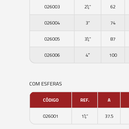
026003
2½”
62
026004
3”
74
026005
3½”
87
026006
4″
100
COM ESFERAS
CÓDIGO
REF.
A
026001
1½”
37.5