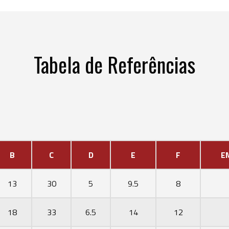
Tabela de Referências
B
C
D
E
F
E
13
30
5
9.5
8
18
33
6.5
14
12