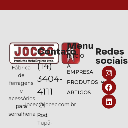
Menu
Contato
Redes
INÍCIO
sociais
(14)
A
Fábrica
EMPRESA
de
3404-
PRODUTOS
ferragens
4111
e
ARTIGOS
acessórios
jocec@jocec.com.br
para
serralheria
Rod.
Tupã-