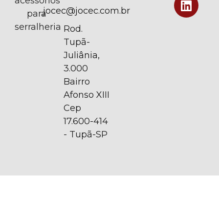
acessórios
jocec@jocec.com.br
para
serralheria
Rod.
Tupã-
Juliânia,
3.000
Bairro
Afonso XIII
Cep
17.600-414
- Tupã-SP