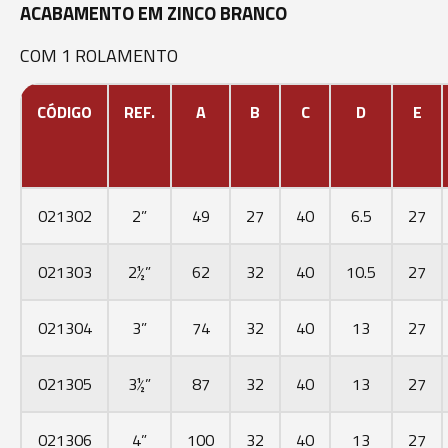
ACABAMENTO EM ZINCO BRANCO
COM 1 ROLAMENTO
CÓDIGO
REF.
A
B
C
D
E
021302
2”
49
27
40
6.5
27
021303
2½”
62
32
40
10.5
27
021304
3”
74
32
40
13
27
021305
3½”
87
32
40
13
27
021306
4”
100
32
40
13
27