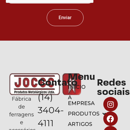
Enviar
Menu
Contato
Redes
INÍCIO
sociais
(14)
A
Fábrica
EMPRESA
de
3404-
PRODUTOS
ferragens
4111
e
ARTIGOS