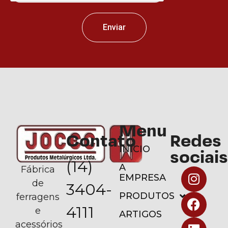
Enviar
Menu
Contato
Redes
INÍCIO
sociais
(14)
A
Fábrica
EMPRESA
de
3404-
PRODUTOS
ferragens
4111
e
ARTIGOS
acessórios