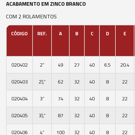
ACABAMENTO EM ZINCO BRANCO
COM 2 ROLAMENTOS
CÓDIGO
REF.
A
B
C
D
E
020402
2”
49
27
40
6.5
20.4
020403
2½”
62
32
40
8
22
020404
3”
74
32
40
8
22
020405
3½”
87
32
40
8
22
020406
4”
100
32
40
8
22