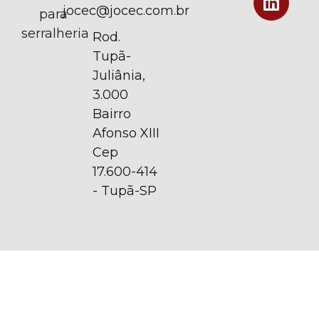
jocec@jocec.com.br
para
serralheria
Rod.
Tupã-
Juliânia,
3.000
Bairro
Afonso XIII
Cep
17.600-414
- Tupã-SP