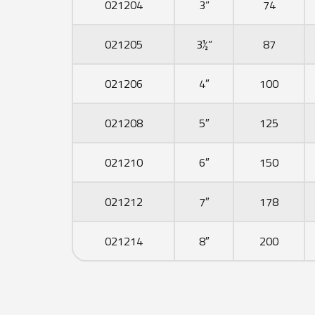
021204
3”
74
021205
3½”
87
021206
4″
100
021208
5″
125
021210
6″
150
021212
7″
178
021214
8″
200