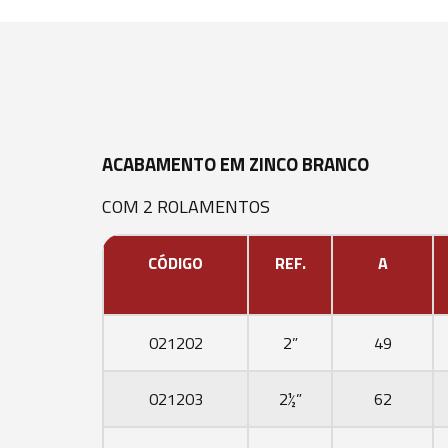
ACABAMENTO EM ZINCO BRANCO
COM 2 ROLAMENTOS
CÓDIGO
REF.
A
021202
2”
49
021203
2½”
62