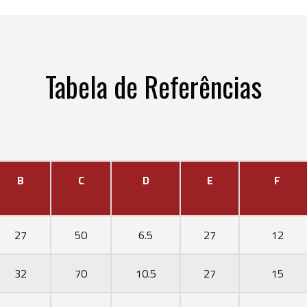
Tabela de Referências
B
C
D
E
F
27
50
6.5
27
12
32
70
10.5
27
15