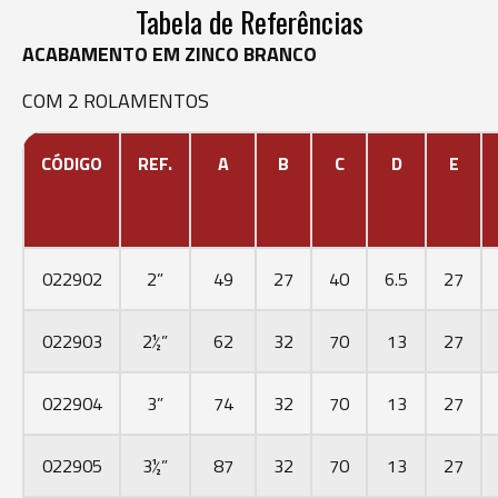
Tabela de Referências
ACABAMENTO EM ZINCO BRANCO
COM 2 ROLAMENTOS
CÓDIGO
REF.
A
B
C
D
E
022902
2”
49
27
40
6.5
27
022903
2½”
62
32
70
13
27
022904
3”
74
32
70
13
27
022905
3½”
87
32
70
13
27