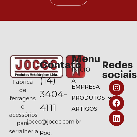
Menu
Contato
Redes
INÍCIO
sociais
(14)
A
Fábrica
EMPRESA
de
3404-
PRODUTOS
ferragens
4111
e
ARTIGOS
acessórios
jocec@jocec.com.br
para
serralheria
Rod.