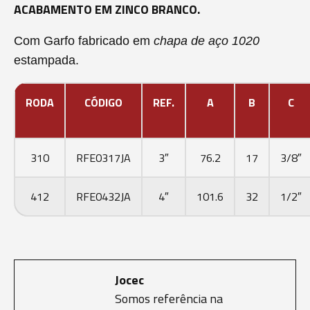
ACABAMENTO EM ZINCO BRANCO.
Com Garfo fabricado em 
chapa de aço 1020
estampada.
RODA
CÓDIGO
REF.
A
B
C
310
RFE0317JA
3″
76.2
17
3/8″
412
RFE0432JA
4″
101.6
32
1/2″
Jocec
Somos referência na