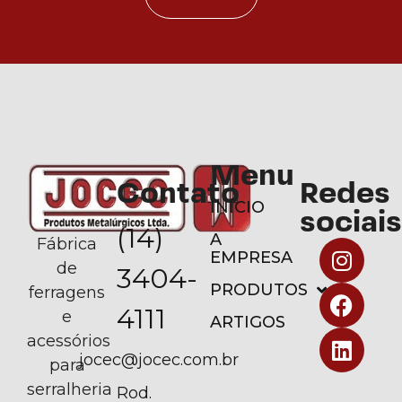
Menu
Contato
Redes
INÍCIO
sociais
(14)
A
Fábrica
EMPRESA
de
3404-
PRODUTOS
ferragens
4111
e
ARTIGOS
acessórios
jocec@jocec.com.br
para
serralheria
Rod.