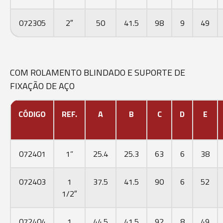
072305
2″
50
41.5
98
9
49
COM ROLAMENTO BLINDADO E SUPORTE DE
FIXAÇÃO DE AÇO
CÓDIGO
REF.
A
B
C
D
E
072401
1”
25.4
25.3
63
6
38
072403
1
37.5
41.5
90
6
52
1/2″
072404
1
44.5
41.5
92
8
49