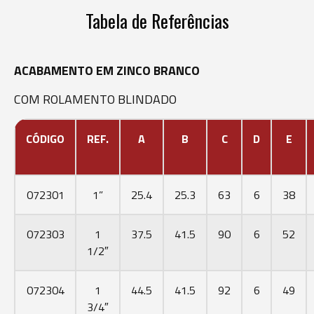
Tabela de Referências
ACABAMENTO EM ZINCO BRANCO
COM ROLAMENTO BLINDADO
CÓDIGO
REF.
A
B
C
D
E
072301
1”
25.4
25.3
63
6
38
072303
1
37.5
41.5
90
6
52
1/2″
072304
1
44.5
41.5
92
6
49
3/4″