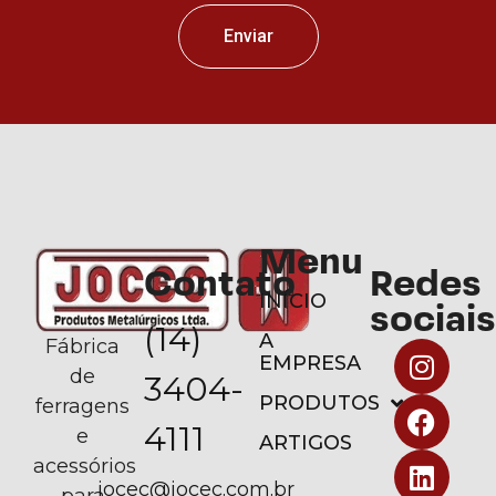
Enviar
Menu
Contato
Redes
INÍCIO
sociais
(14)
A
Fábrica
EMPRESA
de
3404-
PRODUTOS
ferragens
4111
e
ARTIGOS
acessórios
jocec@jocec.com.br
para