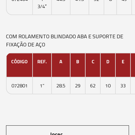
3/4″
COM ROLAMENTO BLINDADO ABA E SUPORTE DE
FIXAÇÃO DE AÇO
CÓDIGO
REF.
A
B
C
D
E
072801
1”
28.5
29
62
10
33
Jocec