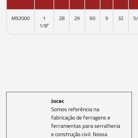
M92000
1
28
29
60
9
32
5
1/8″
Jocec
Somos referência na
fabricação de ferragens e
ferramentas para serralheria
e construção civil. Nossa