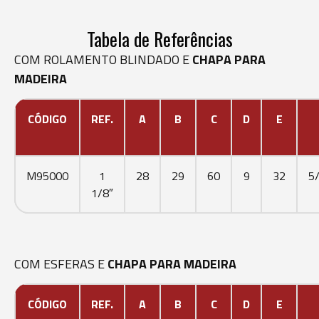
Tabela de Referências
COM ROLAMENTO BLINDADO E
CHAPA PARA
MADEIRA
CÓDIGO
REF.
A
B
C
D
E
M95000
1
28
29
60
9
32
5
1/8″
COM ESFERAS E
CHAPA PARA MADEIRA
CÓDIGO
REF.
A
B
C
D
E