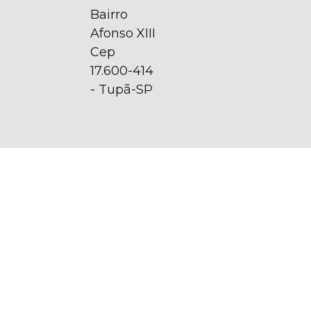
Bairro
Afonso XIII
Cep
17.600-414
- Tupã-SP