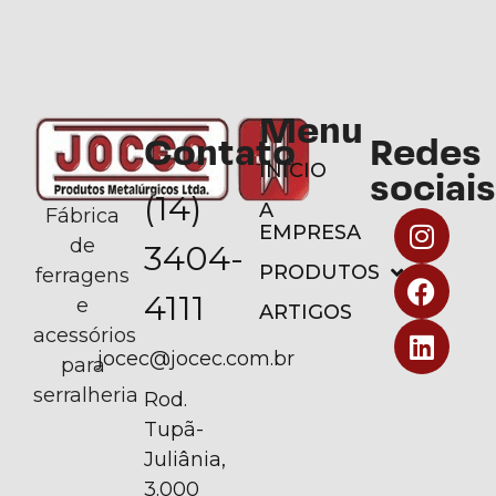
Menu
Contato
Redes
INÍCIO
sociais
(14)
A
Fábrica
EMPRESA
de
3404-
PRODUTOS
ferragens
4111
e
ARTIGOS
acessórios
jocec@jocec.com.br
para
serralheria
Rod.
Tupã-
Juliânia,
3.000