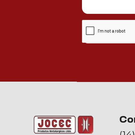
Co
(14