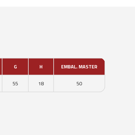
G
H
EMBAL. MASTER
55
18
50