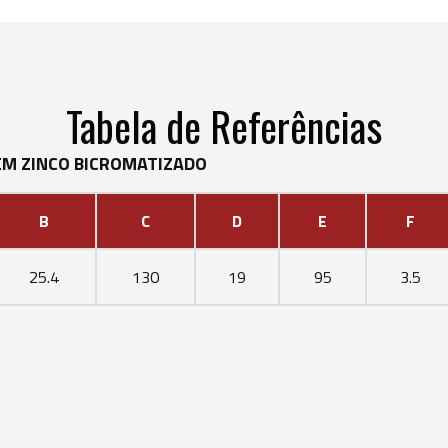
Tabela de Referências
M ZINCO BICROMATIZADO
B
C
D
E
F
25.4
130
19
95
3.5