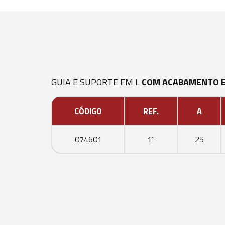
GUIA E SUPORTE EM L
COM
ACABAMENTO E
CÓDIGO
REF.
A
074601
1”
25