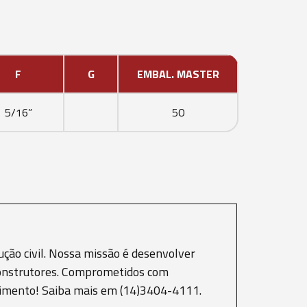
F
G
EMBAL. MASTER
5/16”
50
ção civil. Nossa missão é desenvolver
e construtores. Comprometidos com
scimento! Saiba mais em (14)3404-4111.