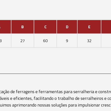
A
B
C
D
E
8
27
60
9
32
cação de ferragens e ferramentas para serralheria e constru
áveis e eficientes, facilitando o trabalho de serralheiros 
eguimos aprimorando nossas soluções para impulsionar cre