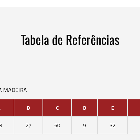
Tabela de Referências
A MADEIRA
A
B
C
D
E
8
27
60
9
32