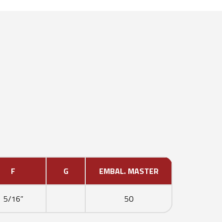
F
G
EMBAL. MASTER
5/16”
50