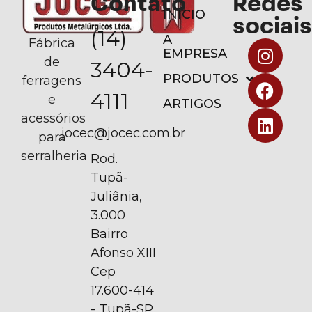
Contato
Redes
INÍCIO
sociais
(14)
A
Fábrica
EMPRESA
de
3404-
PRODUTOS
ferragens
4111
e
ARTIGOS
acessórios
jocec@jocec.com.br
para
serralheria
Rod.
Tupã-
Juliânia,
3.000
Bairro
Afonso XIII
Cep
17.600-414
- Tupã-SP