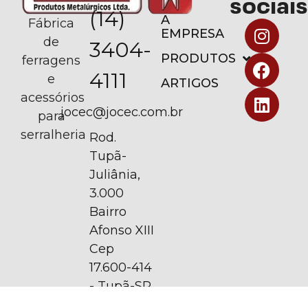
sociais
(14)
A
Fábrica
EMPRESA
de
3404-
PRODUTOS
ferragens
4111
e
ARTIGOS
acessórios
jocec@jocec.com.br
para
serralheria
Rod.
Tupã-
Juliânia,
3.000
Bairro
Afonso XIII
Cep
17.600-414
- Tupã-SP