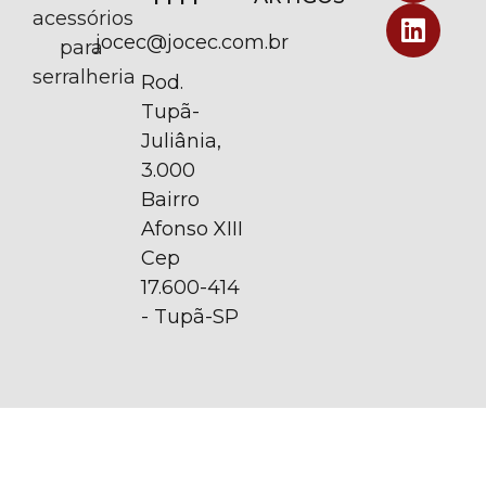
acessórios
jocec@jocec.com.br
para
serralheria
Rod.
Tupã-
Juliânia,
3.000
Bairro
Afonso XIII
Cep
17.600-414
- Tupã-SP