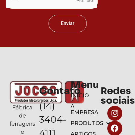
Enviar
Menu
Contato
Redes
INÍCIO
sociais
(14)
A
Fábrica
EMPRESA
de
3404-
PRODUTOS
ferragens
4111
e
ARTIGOS