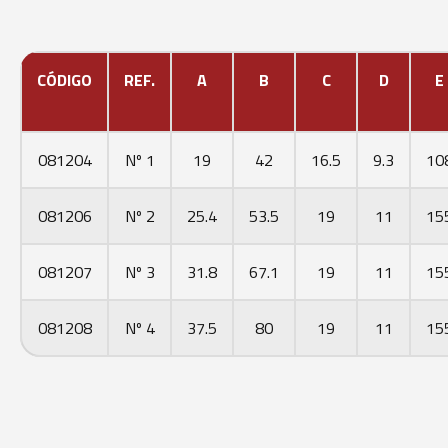
CÓDIGO
REF.
A
B
C
D
E
081204
Nº 1
19
42
16.5
9.3
10
081206
Nº 2
25.4
53.5
19
11
15
081207
Nº 3
31.8
67.1
19
11
15
081208
Nº 4
37.5
80
19
11
15