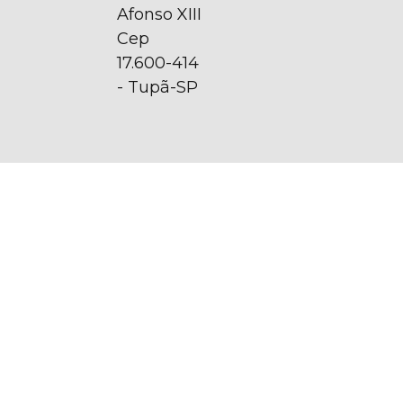
Afonso XIII
Cep
17.600-414
- Tupã-SP