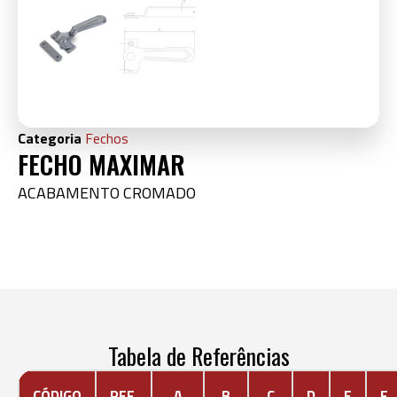
Categoria
Fechos
FECHO MAXIMAR
ACABAMENTO CROMADO
Tabela de Referências
CÓDIGO
REF.
A
B
C
D
E
F