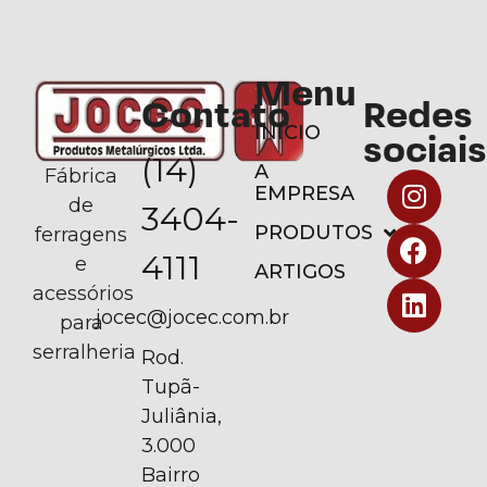
Menu
Contato
Redes
INÍCIO
sociais
(14)
A
Fábrica
EMPRESA
de
3404-
PRODUTOS
ferragens
4111
e
ARTIGOS
acessórios
jocec@jocec.com.br
para
serralheria
Rod.
Tupã-
Juliânia,
3.000
Bairro