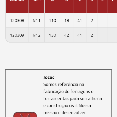
120308
Nº 1
110
18
41
2
120309
Nº 2
130
42
41
2
Jocec
Somos referência na
fabricação de ferragens e
ferramentas para serralheria
e construção civil. Nossa
missão é desenvolver